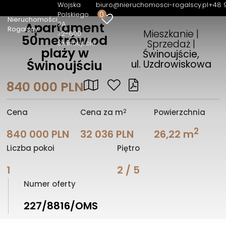
Wojska
biuro@nieruchomosci-rogalscy.pl
+48 
0
Polskiego
Nieruchomości
2A
Apartament
Rogalscy
Mieszkanie |
72-600
50metrów od
Sprzedaż |
Świnoujście
plaży w
Świnoujście,
Świnoujściu
ul. Uzdrowiskowa
840 000 PLN
2
Cena
Cena za m
Powierzchnia
2
840 000 PLN
32 036 PLN
26,22 m
Liczba pokoi
Piętro
1
2 / 5
Numer oferty
227/8816/OMS