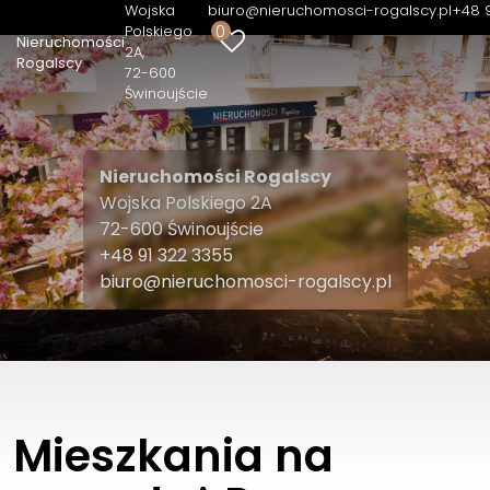
Wojska
biuro@nieruchomosci-rogalscy.pl
+48 
0
Polskiego
Nieruchomości
2A
Rogalscy
72-600
Świnoujście
Nieruchomości Rogalscy
Wojska Polskiego 2A
72-600 Świnoujście
+48 91 322 3355
biuro@nieruchomosci-rogalscy.pl
Mieszkania na