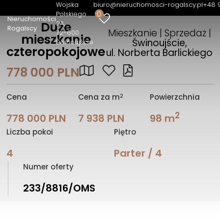
Wojska
biuro@nieruchomosci-rogalscy.pl
+48 
0
Polskiego
Nieruchomości
2A
Duże
Rogalscy
Mieszkanie | Sprzedaż |
72-600
mieszkanie
Świnoujście,
Świnoujście
czteropokojowe
ul. Norberta Barlickiego
778 000 PLN
2
Cena
Cena za m
Powierzchnia
2
778 000 PLN
7 938 PLN
98 m
Liczba pokoi
Piętro
4
Parter / 4
Numer oferty
233/8816/OMS