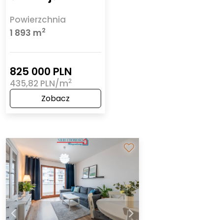
Powierzchnia
2
1 893 m
825 000 PLN
2
435,82 PLN/m
Zobacz