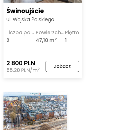
Świnoujście
ul. Wojska Polskiego
Liczba pokoi
Powierzchnia
Piętro
2
2
47,10 m
1
2 800 PLN
Zobacz
2
55,20 PLN/m