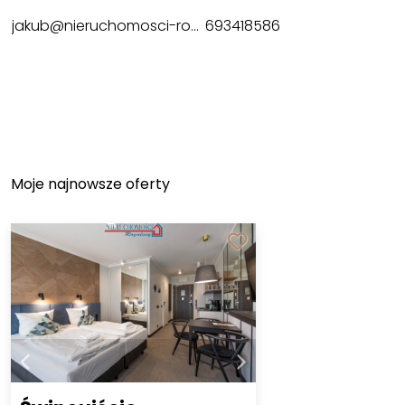
jakub@nieruchomosci-rogalscy.pl
693418586
Moje najnowsze oferty